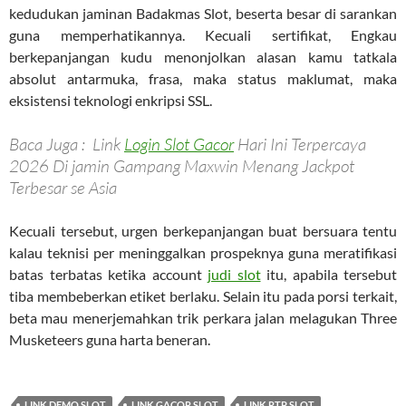
kedudukan jaminan Badakmas Slot, beserta besar di sarankan
guna memperhatikannya. Kecuali sertifikat, Engkau
berkepanjangan kudu menonjolkan alasan kamu tatkala
absolut antarmuka, frasa, maka status maklumat, maka
eksistensi teknologi enkripsi SSL.
Baca Juga : Link
Login Slot Gacor
Hari Ini Terpercaya
2026 Di jamin Gampang Maxwin Menang Jackpot
Terbesar se Asia
Kecuali tersebut, urgen berkepanjangan buat bersuara tentu
kalau teknisi per meninggalkan prospeknya guna meratifikasi
batas terbatas ketika account
judi slot
itu, apabila tersebut
tiba membeberkan etiket berlaku. Selain itu pada porsi terkait,
beta mau menerjemahkan trik perkara jalan melagukan Three
Musketeers guna harta beneran.
LINK DEMO SLOT
LINK GACOR SLOT
LINK RTP SLOT