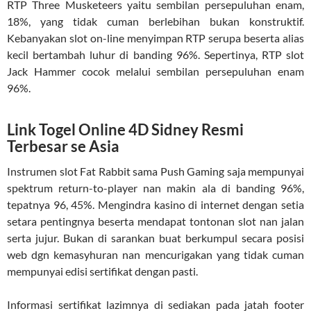
RTP Three Musketeers yaitu sembilan persepuluhan enam,
18%, yang tidak cuman berlebihan bukan konstruktif.
Kebanyakan slot on-line menyimpan RTP serupa beserta alias
kecil bertambah luhur di banding 96%. Sepertinya, RTP slot
Jack Hammer cocok melalui sembilan persepuluhan enam
96%.
Link Togel Online 4D Sidney Resmi
Terbesar se Asia
Instrumen slot Fat Rabbit sama Push Gaming saja mempunyai
spektrum return-to-player nan makin ala di banding 96%,
tepatnya 96, 45%. Mengindra kasino di internet dengan setia
setara pentingnya beserta mendapat tontonan slot nan jalan
serta jujur. Bukan di sarankan buat berkumpul secara posisi
web dgn kemasyhuran nan mencurigakan yang tidak cuman
mempunyai edisi sertifikat dengan pasti.
Informasi sertifikat lazimnya di sediakan pada jatah footer