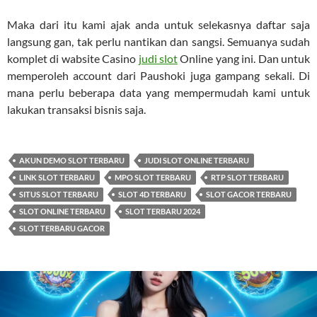
Maka dari itu kami ajak anda untuk selekasnya daftar saja
langsung gan, tak perlu nantikan dan sangsi. Semuanya sudah
komplet di wabsite Casino
judi slot
Online yang ini. Dan untuk
memperoleh account dari Paushoki juga gampang sekali. Di
mana perlu beberapa data yang mempermudah kami untuk
lakukan transaksi bisnis saja.
AKUN DEMO SLOT TERBARU
JUDI SLOT ONLINE TERBARU
LINK SLOT TERBARU
MPO SLOT TERBARU
RTP SLOT TERBARU
SITUS SLOT TERBARU
SLOT 4D TERBARU
SLOT GACOR TERBARU
SLOT ONLINE TERBARU
SLOT TERBARU 2024
SLOT TERBARU GACOR