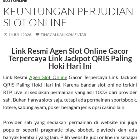
SLOT ONLINE
KEUNTUNGAN PERJUDIAN
SLOT ONLINE
14 JUNI 2026
TINGGALKAN KOMENTAR
Link Resmi Agen Slot Online Gacor
Terpercaya Link Jackpot QRIS Paling
Hoki Hari Ini
Link Resmi
Agen Slot Online
Gacor Terpercaya Link Jackpot
QRIS Paling Hoki Hari Ini, Karena bandar slot online terkini
RTP Live ini sediakan permainan yang asli 100% dari provider
sah. Bukan hanya slots saja, tetapi ada permainan sportsbook,
lotere, sabung ayam, poker beragam jenis opsi casino lain.
Provider sah yang sediakan permainan di website ini juga
populer seperti pragmatic play, sbobet, playtech dan ada
banyak kembali yang lain. Pilih website judi online ini sebagai