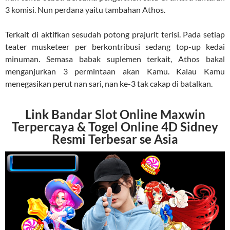
3 komisi. Nun perdana yaitu tambahan Athos.
Terkait di aktifkan sesudah potong prajurit terisi. Pada setiap
teater musketeer per berkontribusi sedang top-up kedai
minuman. Semasa babak suplemen terkait, Athos bakal
menganjurkan 3 permintaan akan Kamu. Kalau Kamu
menegasikan perut nan sari, nan ke-3 tak cakap di batalkan.
Link Bandar Slot Online Maxwin
Terpercaya & Togel Online 4D Sidney
Resmi Terbesar se Asia