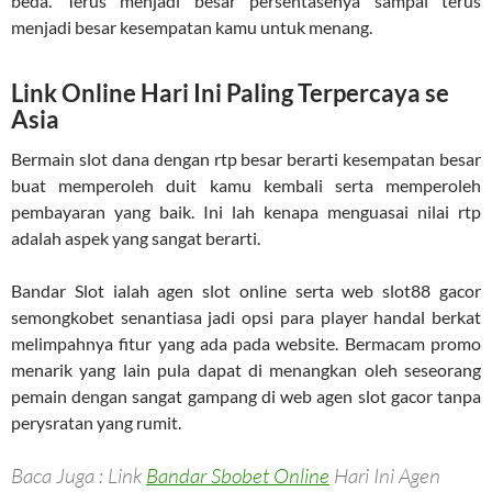
beda. Terus menjadi besar persentasenya sampai terus
menjadi besar kesempatan kamu untuk menang.
Link Online Hari Ini Paling Terpercaya se
Asia
Bermain slot dana dengan rtp besar berarti kesempatan besar
buat memperoleh duit kamu kembali serta memperoleh
pembayaran yang baik. Ini lah kenapa menguasai nilai rtp
adalah aspek yang sangat berarti.
Bandar Slot ialah agen slot online serta web slot88 gacor
semongkobet senantiasa jadi opsi para player handal berkat
melimpahnya fitur yang ada pada website. Bermacam promo
menarik yang lain pula dapat di menangkan oleh seseorang
pemain dengan sangat gampang di web agen slot gacor tanpa
perysratan yang rumit.
Baca Juga : Link
Bandar Sbobet Online
Hari Ini Agen