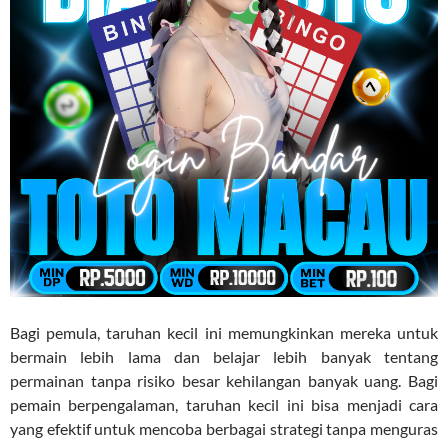
Bagi pemula, taruhan kecil ini memungkinkan mereka untuk
bermain lebih lama dan belajar lebih banyak tentang
permainan tanpa risiko besar kehilangan banyak uang. Bagi
pemain berpengalaman, taruhan kecil ini bisa menjadi cara
yang efektif untuk mencoba berbagai strategi tanpa menguras