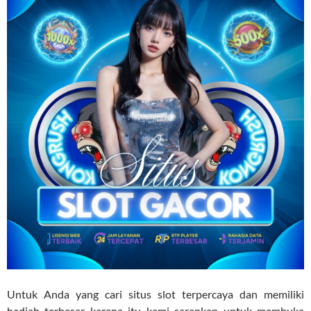
Untuk Anda yang cari situs slot terpercaya dan memiliki
hadiah terbesar karena itu kami sarankan untuk membuka