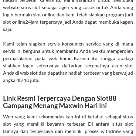
website situs slot sebagai agen yang cocok untuk Anda yang
ingin bermain slot online dan kami telah siapkan program judi
slot online24jam terpercaya jadi Anda dapat membuka kapan
saja.
Kami telah siapkan servis konsumen service yang di mana
servis ini berguna untuk membantu Anda waktu memperoleh
permasalahan pada web kami. Karena itu tunggu apalagi
silahkan login seterusnya daftarkan secepatnya akun slot
Anda di web slot dan dapatkan hadiah terbesar yang berwujud
angka 4D 10 juta.
Link Resmi Terpercaya Dengan Slot88
Gampang Menang Maxwin Hari Ini
Web yang kami rekomendasikan ini di ketahui sebagai situs
slot yang memiliki bayaran terbesar. Di antara situs slot
lainnya dan terpercaya dan memiliki proses withdraw yang