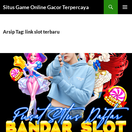
Langsung
Cari
Situs Game Online Gacor Terpercaya
ke
MENU
isi
UTAMA
Arsip Tag: link slot terbaru