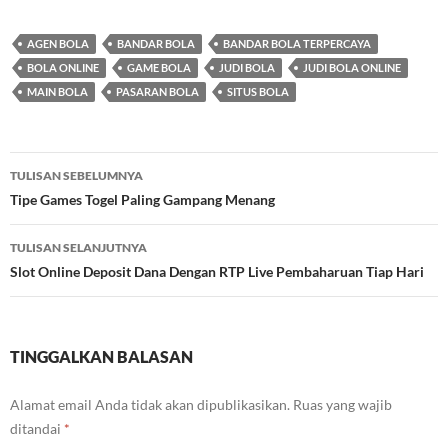
AGEN BOLA
BANDAR BOLA
BANDAR BOLA TERPERCAYA
BOLA ONLINE
GAME BOLA
JUDI BOLA
JUDI BOLA ONLINE
MAIN BOLA
PASARAN BOLA
SITUS BOLA
TULISAN SEBELUMNYA
Navigasi
Tipe Games Togel Paling Gampang Menang
Tulisan
TULISAN SELANJUTNYA
Slot Online Deposit Dana Dengan RTP Live Pembaharuan Tiap Hari
TINGGALKAN BALASAN
Alamat email Anda tidak akan dipublikasikan.
Ruas yang wajib
ditandai
*