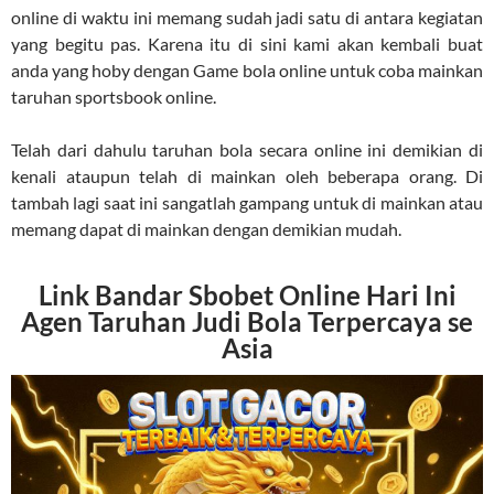
online di waktu ini memang sudah jadi satu di antara kegiatan
yang begitu pas. Karena itu di sini kami akan kembali buat
anda yang hoby dengan Game bola online untuk coba mainkan
taruhan sportsbook online.
Telah dari dahulu taruhan bola secara online ini demikian di
kenali ataupun telah di mainkan oleh beberapa orang. Di
tambah lagi saat ini sangatlah gampang untuk di mainkan atau
memang dapat di mainkan dengan demikian mudah.
Link Bandar Sbobet Online Hari Ini
Agen Taruhan Judi Bola Terpercaya se
Asia