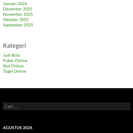
Januari 2026
Desember 2025
November 2025
Oktober 2025
September 2025
Kategori
Judi Bola
Poker Online
Slot Online
Togel Online
C
a
r
i
u
AGUSTUS 2026
n