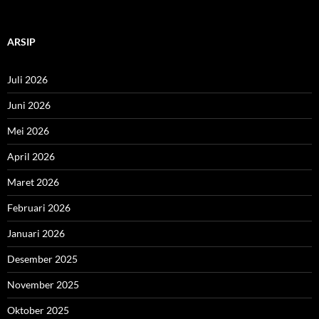
ARSIP
Juli 2026
Juni 2026
Mei 2026
April 2026
Maret 2026
Februari 2026
Januari 2026
Desember 2025
November 2025
Oktober 2025