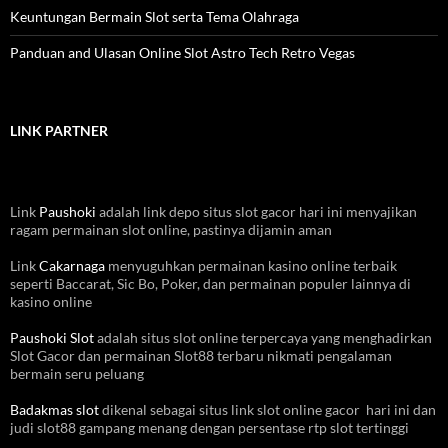
Keuntungan Bermain Slot serta Tema Olahraga
Panduan and Ulasan Online Slot Astro Tech Retro Vegas
LINK PARTNER
Link
Paushoki
adalah link depo situs slot gacor hari ini menyajikan
ragam permainan slot online, pastinya dijamin aman
Link
Cakarnaga
menyuguhkan permainan kasino online terbaik
seperti Baccarat, Sic Bo, Poker, dan permainan populer lainnya di
kasino online
Paushoki Slot
adalah situs slot online terpercaya yang menghadirkan
Slot Gacor dan permainan Slot88 terbaru nikmati pengalaman
bermain seru peluang
Badakmas slot
dikenal sebagai situs link slot online gacor hari ini dan
judi slot88 gampang menang dengan persentase rtp slot tertinggi