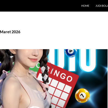
HOME
JUDI BOL
 Maret 2026