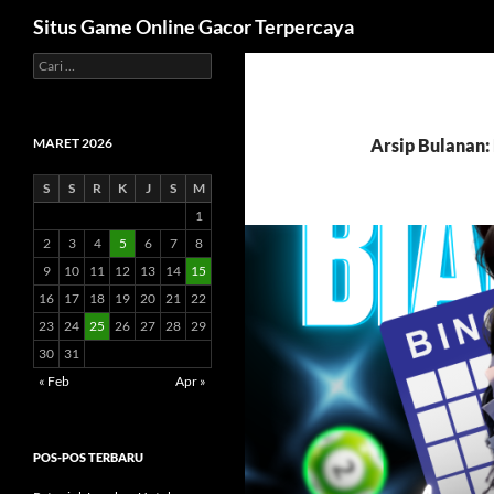
Cari
Situs Game Online Gacor Terpercaya
C
Langsung
a
ke
r
isi
i
u
MARET 2026
Arsip Bulanan:
n
t
S
S
R
K
J
S
M
u
1
k
:
2
3
4
5
6
7
8
9
10
11
12
13
14
15
16
17
18
19
20
21
22
23
24
25
26
27
28
29
30
31
« Feb
Apr »
POS-POS TERBARU