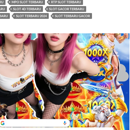
RU
MPO SLOT TERBARU
RTP SLOT TERBARU
ARU
SLOT 4D TERBARU
SLOT GACOR TERBARU
RBARU
SLOT TERBARU 2024
SLOT TERBARU GACOR