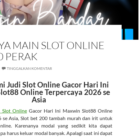
YA MAIN SLOT ONLINE
0 PERAK
TINGGALKAN KOMENTAR
i Judi Slot Online Gacor Hari Ini
lot88 Online Terpercaya 2026 se
Asia
i Slot Online
Gacor Hari Ini Maxwin Slot88 Online
 se Asia, Slot bet 200 tambah murah dan irit untuk
nline. Karenanya modal yang sedikit kita dapat
pa harus keluar modal banyak. Apalagi saat ini dapat