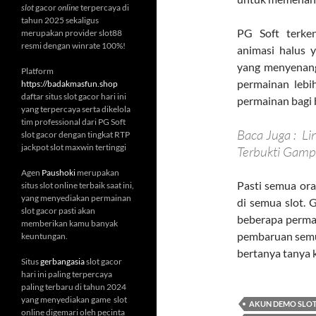
slot
gacor
online
terpercaya di
tahun 2025 sekaligus
PG Soft terke
merupakan provider slot88
resmi dengan winrate 100%!
animasi halus 
yang menyenang
Platform
permainan lebi
https://badakmasfun.shop
daftar situs slot gacor hari ini
permainan bagi 
yang terpercaya serta dikelola
tim professional dari PG Soft
Baca Juga : L
slot gacor dengan tingkat RTP
jackpot slot maxwin tertinggi
Terbukti Gamp
Agen
Paushoki
merupakan
Pasti semua ora
situs slot online terbaik saat ini,
yang menyediakan permainan
di semua slot. 
slot gacor pasti akan
beberapa permai
memberikan kamu banyak
pembaruan sem
keuntungan.
bertanya tanya k
Situs
gerbangasia
slot gacor
hari ini paling terpercaya
paling terbaru di tahun 2024
yang menyediakan game slot
AKUN DEMO SLOT
online digemari oleh pecinta