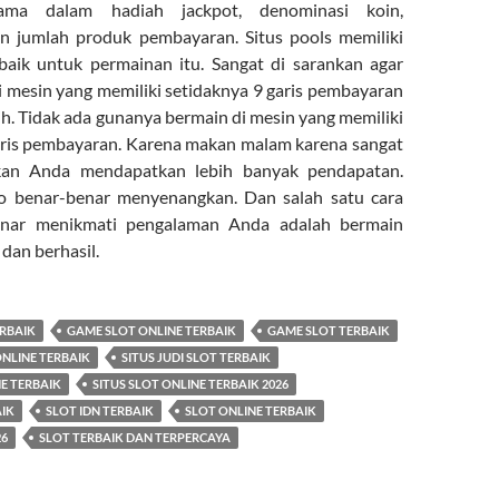
tama dalam hadiah jackpot, denominasi koin,
n jumlah produk pembayaran. Situs pools memiliki
baik untuk permainan itu. Sangat di sarankan agar
 mesin yang memiliki setidaknya 9 garis pembayaran
ih. Tidak ada gunanya bermain di mesin yang memiliki
aris pembayaran. Karena makan malam karena sangat
kan Anda mendapatkan lebih banyak pendapatan.
no benar-benar menyenangkan. Dan salah satu cara
enar menikmati pengalaman Anda adalah bermain
 dan berhasil.
ERBAIK
GAME SLOT ONLINE TERBAIK
GAME SLOT TERBAIK
ONLINE TERBAIK
SITUS JUDI SLOT TERBAIK
NE TERBAIK
SITUS SLOT ONLINE TERBAIK 2026
AIK
SLOT IDN TERBAIK
SLOT ONLINE TERBAIK
26
SLOT TERBAIK DAN TERPERCAYA