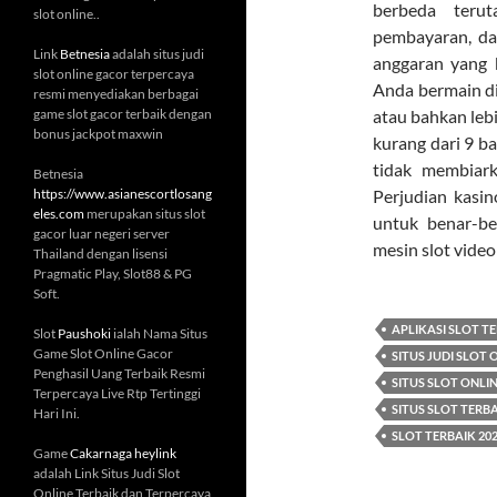
berbeda teru
slot online..
pembayaran, da
Link
Betnesia
adalah situs judi
anggaran yang 
slot online gacor terpercaya
Anda bermain di
resmi menyediakan berbagai
atau bahkan leb
game slot gacor terbaik dengan
bonus jackpot maxwin
kurang dari 9 b
tidak membiar
Betnesia
Perjudian kasi
https://www.asianescortlosang
eles.com
merupakan situs slot
untuk benar-b
gacor luar negeri server
mesin slot video
Thailand dengan lisensi
Pragmatic Play, Slot88 & PG
Soft.
APLIKASI SLOT T
Slot
Paushoki
ialah Nama Situs
Game Slot Online Gacor
SITUS JUDI SLOT 
Penghasil Uang Terbaik Resmi
SITUS SLOT ONLI
Terpercaya Live Rtp Tertinggi
SITUS SLOT TERB
Hari Ini.
SLOT TERBAIK 20
Game
Cakarnaga heylink
adalah Link Situs Judi Slot
Online Terbaik dan Terpercaya