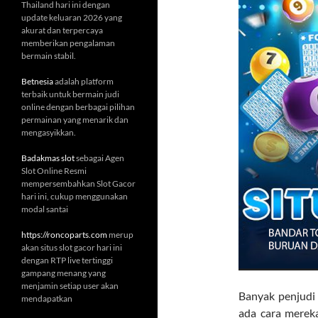
Thailand hari ini dengan
update keluaran 2026 yang
akurat dan terpercaya
memberikan pengalaman
bermain stabil.
Betnesia
adalah platform
terbaik untuk bermain judi
online dengan berbagai pilihan
permainan yang menarik dan
mengasyikkan.
Badakmas slot
sebagai Agen
Slot Online Resmi
mempersembahkan Slot Gacor
hari ini, cukup menggunakan
modal santai
https://roncoparts.com
merup
akan situs slot gacor hari ini
dengan RTP live tertinggi
gampang menang yang
menjamin setiap user akan
Banyak penjudi 
mendapatkan
ada cara merek