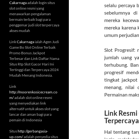
Cakarnaga
adalah login situs
selalu percaya
slot online resmi yang
sebelumnya di 
menawarkan pengalaman
mereka kecewa
bermain terbaik bagi para
penggemar judi slot terpercaya
mereka karena k
akses mudah
umum perjudian a
Link
Cakarnaga
ialah Agen Judi
Game Bo Slot Online Terbaik
Slot Progresif
Promo Bonus Jackpot
jumlah uang ya
Terbesar dan Link Daftar Nama
terhubung. Ban
Situs Rtp Slot Gacor Hari Ini
Tertinggi dan Terpercaya 2024
progresif mend
Mudah Menang Indonesia.
tingkat jackpot
menang, nilai
Link
http://moorenkosicecream.co
Permainan maksim
m/
adalah slot online resmi
yang menyediakan link
alternatif untuk akses slot yang
Link Resmi 
lancar dan aman bagi para
Terpercaya
pemain di Indonesia
Hal tentang tar
Situs
http://gerbangasia-
up.com/
adalah penyedia situs