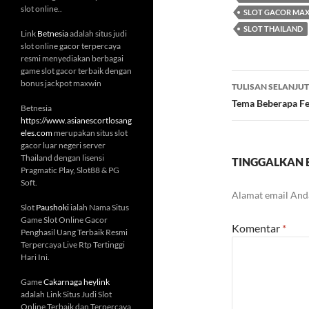
slot online..
SLOT GACOR MA
SLOT THAILAND
Link
Betnesia
adalah situs judi
slot online gacor terpercaya
resmi menyediakan berbagai
game slot gacor terbaik dengan
bonus jackpot maxwin
TULISAN SELANJU
Navigasi
Tema Beberapa Fe
Betnesia
https://www.asianescortlosang
Tulisan
eles.com
merupakan situs slot
gacor luar negeri server
Thailand dengan lisensi
TINGGALKAN 
Pragmatic Play, Slot88 & PG
Soft.
Alamat email Anda
Slot
Paushoki
ialah Nama Situs
Game Slot Online Gacor
Komentar
*
Penghasil Uang Terbaik Resmi
Terpercaya Live Rtp Tertinggi
Hari Ini.
Game
Cakarnaga heylink
adalah Link Situs Judi Slot
Online Terbaik dan Terpercaya