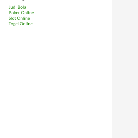
Judi Bola
Poker Online
Slot Online
Togel Online