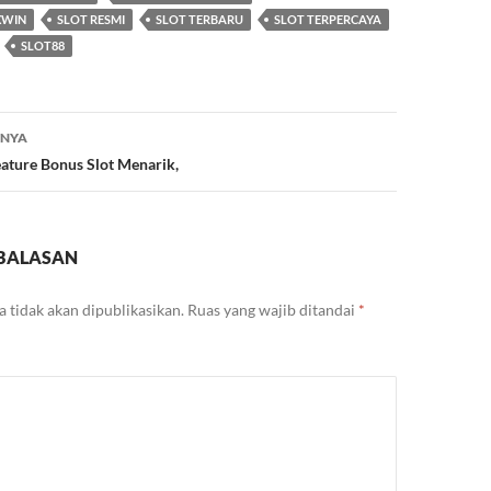
XWIN
SLOT RESMI
SLOT TERBARU
SLOT TERPERCAYA
SLOT88
TNYA
ature Bonus Slot Menarik,
BALASAN
 tidak akan dipublikasikan.
Ruas yang wajib ditandai
*