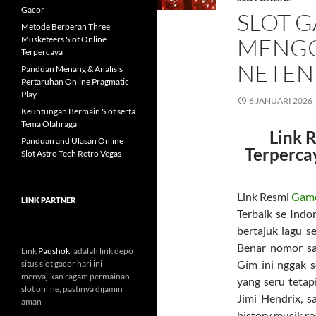
Gacor
SLOT G
Metode Berperan Three
MENG
Musketeers Slot Online
Terpercaya
NETENT
Panduan Menang & Analisis
Pertaruhan Online Pragmatic
Play
6 JANUARI 2026
Keuntungan Bermain Slot serta
Tema Olahraga
Link 
Panduan and Ulasan Online
Terperca
Slot Astro Tech Retro Vegas
Link Resmi
Game
LINK PARTNER
Terbaik se Indo
bertajuk lagu s
Benar nomor sa
Link
Paushoki
adalah link depo
Gim ini nggak 
situs slot gacor hari ini
menyajikan ragam permainan
yang seru tetap
slot online, pastinya dijamin
Jimi Hendrix, s
aman
history musik ro