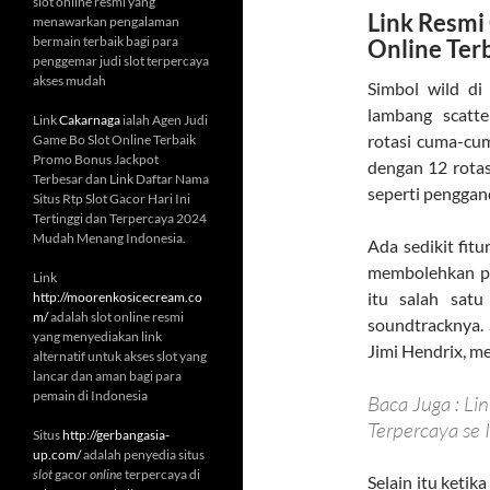
slot online resmi yang
Link Resmi
menawarkan pengalaman
bermain terbaik bagi para
Online Ter
penggemar judi slot terpercaya
akses mudah
Simbol wild di
lambang scatt
Link
Cakarnaga
ialah Agen Judi
rotasi cuma-cum
Game Bo Slot Online Terbaik
Promo Bonus Jackpot
dengan 12 rotas
Terbesar dan Link Daftar Nama
seperti penggan
Situs Rtp Slot Gacor Hari Ini
Tertinggi dan Terpercaya 2024
Mudah Menang Indonesia.
Ada sedikit fit
membolehkan pe
Link
itu salah satu
http://moorenkosicecream.co
m/
adalah slot online resmi
soundtracknya. 
yang menyediakan link
Jimi Hendrix, m
alternatif untuk akses slot yang
lancar dan aman bagi para
pemain di Indonesia
Baca Juga : Li
Terpercaya se 
Situs
http://gerbangasia-
up.com/
adalah penyedia situs
slot
gacor
online
terpercaya di
Selain itu keti