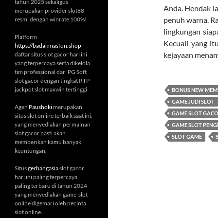
tahun 2025 sekaligus
Anda. Hendak la
merupakan provider slot88
penuh warna. Ra
resmi dengan winrate 100%!
lingkungan siap
Platform
Kecuali yang it
https://badakmasfun.shop
kejayaan menam
daftar situs slot gacor hari ini
yang terpercaya serta dikelola
tim professional dari PG Soft
slot gacor dengan tingkat RTP
jackpot slot maxwin tertinggi
BONUS NEW MEMB
GAME JUDI SLOT
Agen
Paushoki
merupakan
GAME SLOT GAC
situs slot online terbaik saat ini,
yang menyediakan permainan
GAME SLOT PENG
slot gacor pasti akan
SLOT GAME
memberikan kamu banyak
keuntungan.
Situs
gerbangasia
slot gacor
hari ini paling terpercaya
paling terbaru di tahun 2024
yang menyediakan game slot
online digemari oleh pecinta
slot online..