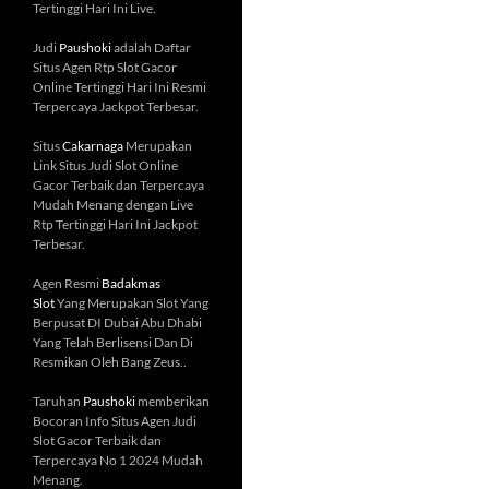
Tertinggi Hari Ini Live.
Judi
Paushoki
adalah Daftar
Situs Agen Rtp Slot Gacor
Online Tertinggi Hari Ini Resmi
Terpercaya Jackpot Terbesar.
Situs
Cakarnaga
Merupakan
Link Situs Judi Slot Online
Gacor Terbaik dan Terpercaya
Mudah Menang dengan Live
Rtp Tertinggi Hari Ini Jackpot
Terbesar.
Agen Resmi
Badakmas
Slot
Yang Merupakan Slot Yang
Berpusat DI Dubai Abu Dhabi
Yang Telah Berlisensi Dan Di
Resmikan Oleh Bang Zeus..
Taruhan
Paushoki
memberikan
Bocoran Info Situs Agen Judi
Slot Gacor Terbaik dan
Terpercaya No 1 2024 Mudah
Menang.