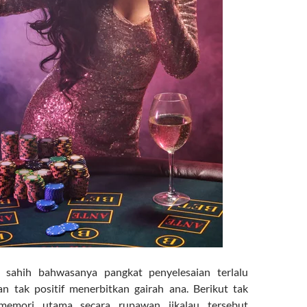
 sahih bahwasanya pangkat penyelesaian terlalu
n tak positif menerbitkan gairah ana. Berikut tak
memori utama secara rupawan jikalau tersebut