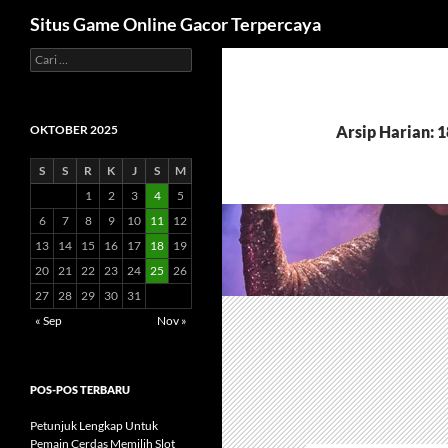
Cari
Situs Game Online Gacor Terpercaya
C
Langsung
a
ke
r
isi
i
u
OKTOBER 2025
Arsip Harian: 
n
t
S
S
R
K
J
S
M
u
1
2
3
4
5
k
:
6
7
8
9
10
11
12
13
14
15
16
17
18
19
20
21
22
23
24
25
26
27
28
29
30
31
« Sep
Nov »
POS-POS TERBARU
Petunjuk Lengkap Untuk
Pemain Cerdas Memilih Slot