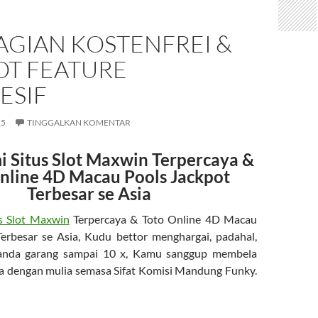
AGIAN KOSTENFREI &
OT FEATURE
ESIF
25
TINGGALKAN KOMENTAR
i Situs Slot Maxwin Terpercaya &
nline 4D Macau Pools Jackpot
Terbesar se Asia
s Slot Maxwin
Terpercaya & Toto Online 4D Macau
erbesar se Asia, Kudu bettor menghargai, padahal,
ganda garang sampai 10 x, Kamu sanggup membela
a dengan mulia semasa Sifat Komisi Mandung Funky.