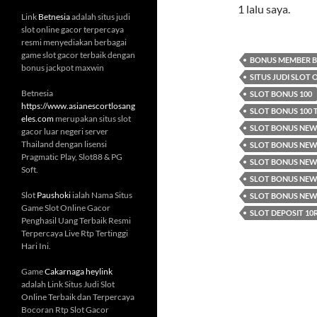
1 lalu saya.
Link
Betnesia
adalah situs judi
slot online gacor terpercaya
resmi menyediakan berbagai
game slot gacor terbaik dengan
BONUS MEMBER BA
bonus jackpot maxwin
SITUS JUDI SLO
Betnesia
SLOT BONUS 100
https://www.asianescortlosang
SLOT BONUS 100 
eles.com
merupakan situs slot
SLOT BONUS NE
gacor luar negeri server
Thailand dengan lisensi
SLOT BONUS NEW
Pragmatic Play, Slot88 & PG
SLOT BONUS NEW 
Soft.
SLOT BONUS NEW 
Slot
Paushoki
ialah Nama Situs
SLOT BONUS NEW 
Game Slot Online Gacor
SLOT DEPOSIT 10
Penghasil Uang Terbaik Resmi
Terpercaya Live Rtp Tertinggi
Hari Ini.
Game
Cakarnaga heylink
adalah Link Situs Judi Slot
Online Terbaik dan Terpercaya
Bocoran Rtp Slot Gacor