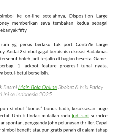
imbol ke on-line setelahnya, Disposition Large
oney memberikan saya tembakan kedua sebagai
sebanyak fifty
 rum yg persis berlaku tuk port Contr?le Large
y. Andai 2 simbol gagal berbisnis rekreasi Badakmas
 tersebut boleh jadi terjalin di bagian beserta. Game-
berbagi 1 jackpot feature progresif tunai nyata,
 betul-betul berselisih.
nk Resmi
Main Bola Online
Sbobet & Mix Parlay
i Ini se Indonesia 2025
pun simbol “bonus” bonus hadir, kesuksesan huge
rtai. Untuk tindak mulailah roda
judi slot
surprice
ar spontan, pengganda john pelunasan thriller. Capai
r simbol benefit ataupun gratis panah di dalam tahap