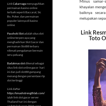
Minus samar-
Link
Cakarnaga
menyuguhkan
khayalan mengen
permainan kasino online
baiknya secar
terbaik seperti Baccarat, Sic
Bo, Poker, dan permainan
melupakan separ
populer lainnya di kasino
online
Link Resm
Paushoki Slot
adalah situs slot
Toto O
online terpercaya yang
menghadirkan Slot Gacor dan
permainan Slot88 terbaru
nikmati pengalaman bermain
seru peluang
Badakmas slot
dikenal sebagai
situs link slot online gacor hari
ini dan judi slot88 gampang
menang dengan persentase rtp
slot tertinggi
Link daftar
https://smashstrengthlab.com/
ialah link slot gacor server
Thailand hari ini dengan
update keluaran 2026 yang