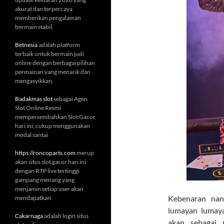
akurat dan terpercaya
memberikan pengalaman
bermain stabil.
Betnesia
adalah platform
terbaik untuk bermain judi
online dengan berbagai pilihan
permainan yang menarik dan
mengasyikkan.
Badakmas slot
sebagai Agen
Slot Online Resmi
mempersembahkan Slot Gacor
hari ini, cukup menggunakan
modal santai
https://roncoparts.com
merup
akan situs slot gacor hari ini
dengan RTP live tertinggi
gampang menang yang
menjamin setiap user akan
Kebenaran nan
mendapatkan
lumayan lumaya
Cakarnaga
adalah login situs
akan sebagai 