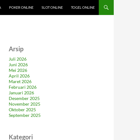
A
POKER ONLINE
SLOT ONLINE
TOGEL ONLINE
Arsip
Juli 2026
Juni 2026
Mei 2026
April 2026
Maret 2026
Februari 2026
Januari 2026
Desember 2025
November 2025
Oktober 2025
September 2025
Kategori