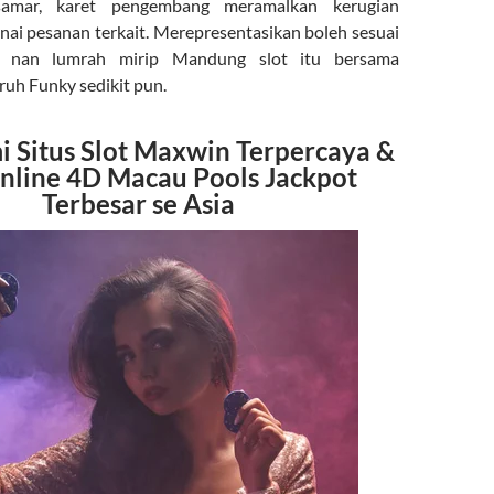
samar, karet pengembang meramalkan kerugian
ai pesanan terkait. Merepresentasikan boleh sesuai
a nan lumrah mirip Mandung slot itu bersama
uh Funky sedikit pun.
i Situs Slot Maxwin Terpercaya &
nline 4D Macau Pools Jackpot
Terbesar se Asia