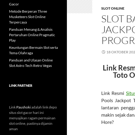
Gacor
SLOT ONLINE
Metode Berperan Three
SLOT B
Musketeers Slot Online
Terpercaya
JACKP
Panduan Menang & Analisis
Pertaruhan Online Pragmatic
PROGR
Play
Keuntungan Bermain Slot serta
18 OKTOBER 20
Tema Olahraga
Panduan and Ulasan Online
Slot Astro Tech Retro Vegas
Link Resm
Toto O
LINK PARTNER
Link Resmi
Situ
Pools Jackpot T
lantaran peng
Link
Paushoki
adalah link depo
situs slot gacor hari ini
makin sejak dan
menyajikan ragam permainan
Hore?
slot online, pastinya dijamin
aman