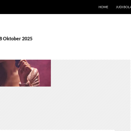
HOME
JUDI BOL
18 Oktober 2025