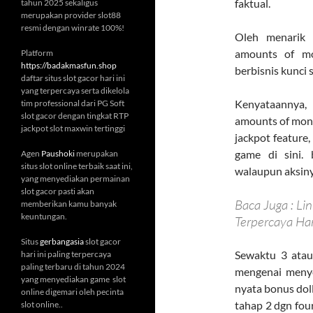
faktual.
tahun 2025 sekaligus
merupakan provider slot88
resmi dengan winrate 100%!
Oleh menarik s
amounts of m
Platform
https://badakmasfun.shop
berbisnis kunci 
daftar situs slot gacor hari ini
yang terpercaya serta dikelola
Kenyataannya,
tim professional dari PG Soft
slot gacor dengan tingkat RTP
amounts of mone
jackpot slot maxwin tertinggi
jackpot feature,
game di sini. 
Agen
Paushoki
merupakan
situs slot online terbaik saat ini,
walaupun aksinya
yang menyediakan permainan
slot gacor pasti akan
Baca Juga : Li
memberikan kamu banyak
keuntungan.
Terpercaya Har
Situs
gerbangasia
slot gacor
Sewaktu 3 atau
hari ini paling terpercaya
paling terbaru di tahun 2024
mengenai menye
yang menyediakan game slot
nyata bonus doll
online digemari oleh pecinta
tahap 2 dgn fou
slot online..