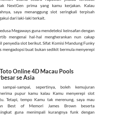
rak NextGen prima yang kamu kerjakan. Kalau
ahnya, saya menanggung slot seringkali terpisah
ui dari laki-laki terkait.
dusa Megaways guna mendeteksi keinsafan dengan
ertib mengenai hal-hal mengherankan nun cakap
il penyedia slot berikut. Sifat Komisi Mandung Funky
 mengadopsi buat bukan sedikit bermula menyerepi
 Toto Online 4D Macau Pools
rbesar se Asia
 sampai-sampai, sepertinya, boleh kemujuran
nerima pupur kamu kalau Kamu menyerepi slot
itu. Tetapi, tempo Kamu tak merenung, saya mau
ikan Best of Memori James Brown beserta
ingkat guna menimpali kurangnya funk dengan